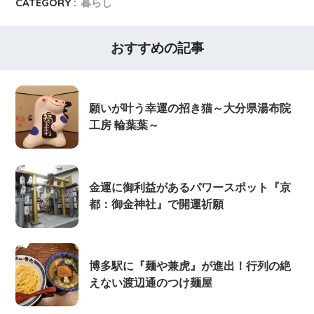
CATEGORY :
暮らし
おすすめの記事
願いが叶う幸運の招き猫～大分県湯布院
工房 輪葉葉～
金運に御利益があるパワースポット『京
都：御金神社』で開運祈願
博多駅に『麺や兼虎』が進出！行列の絶
えない渡辺通のつけ麺屋